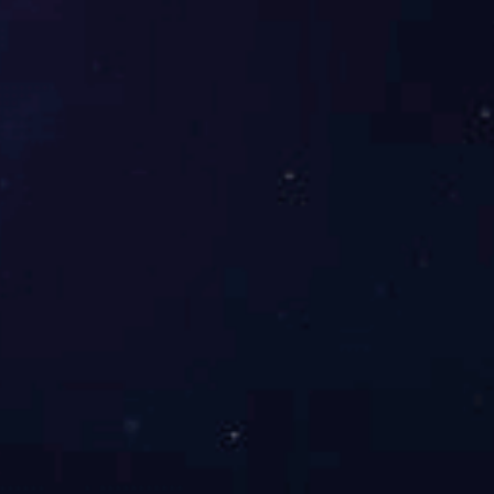
性乳腺癌；晚期或转移性胃癌及胃癌术后联合辅
助治疗（详见说明书）。
生产企业：九游在线官方官网
仅供医学药学专业人士阅读
查看更多 +
九游(中国)
九游在线官方官网
业务联系
生物城园区（总部）：成都市双流区安康路8号
制剂业务：
高新园区：成都市高新区西源大道8号
国内：1870811
生物城园区（总部）总机电话：
+86-28-60656666/65238888
国际：+86-28-
高新园区总机电话：
+86-28-67585098
原料药业务：
邮编：611731
国内：+86-28-