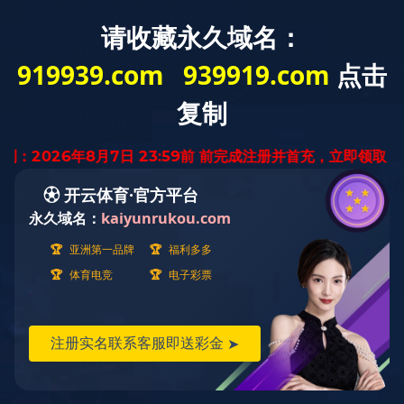
产品天地
制剂产品（国内）
痛领域
心脑血管领域
肿瘤领域
儿童用药领域
中