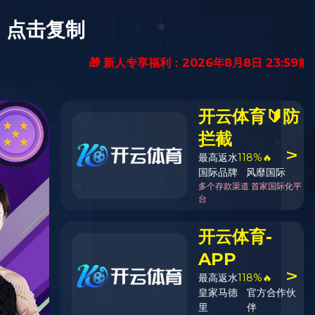
投资者关系
九游(中国)
内部系统