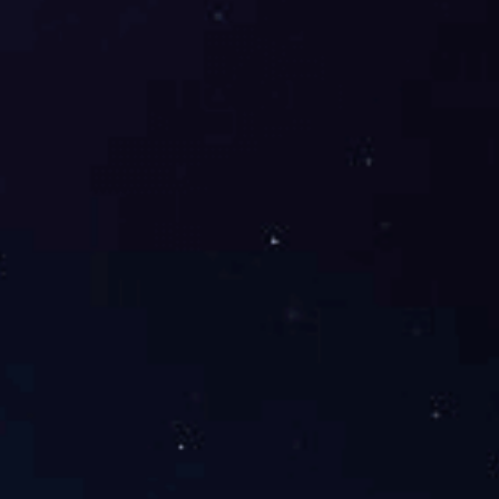
周毒蕈碱作用（如心动过缓）。