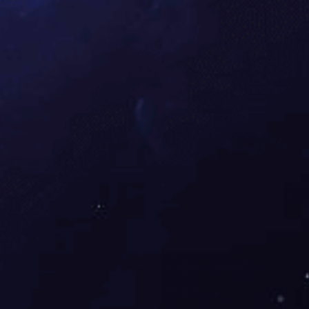
物复合麻醉药术后，拮抗该类药物所致的呼吸抑制，促使病
逆转阿片类药物引起的呼吸抑制。3.解救急性乙醇中毒。